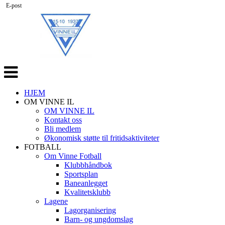
E-post
Veksle
navigasjon
HJEM
OM VINNE IL
OM VINNE IL
Kontakt oss
Bli medlem
Økonomisk støtte til fritidsaktiviteter
FOTBALL
Om Vinne Fotball
Klubbhåndbok
Sportsplan
Baneanlegget
Kvalitetsklubb
Lagene
Lagorganisering
Barn- og ungdomslag