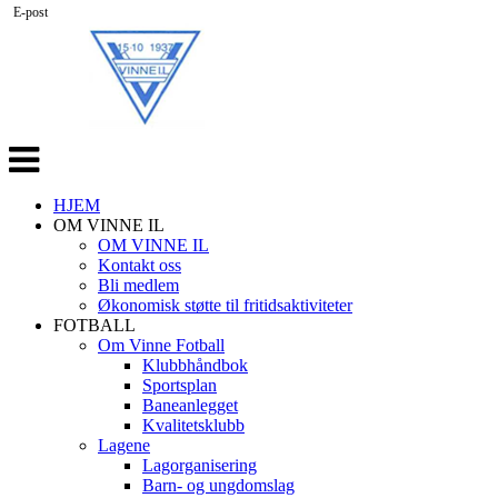
E-post
Veksle
navigasjon
HJEM
OM VINNE IL
OM VINNE IL
Kontakt oss
Bli medlem
Økonomisk støtte til fritidsaktiviteter
FOTBALL
Om Vinne Fotball
Klubbhåndbok
Sportsplan
Baneanlegget
Kvalitetsklubb
Lagene
Lagorganisering
Barn- og ungdomslag