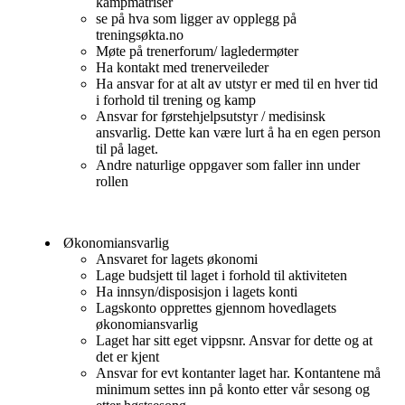
kampmatriser
se på hva som ligger av opplegg på
treningsøkta.no
Møte på trenerforum/ lagledermøter
Ha kontakt med trenerveileder
Ha ansvar for at alt av utstyr er med til en hver tid
i forhold til trening og kamp
Ansvar for førstehjelpsutstyr / medisinsk
ansvarlig. Dette kan være lurt å ha en egen person
til på laget.
Andre naturlige oppgaver som faller inn under
rollen
Økonomiansvarlig
Ansvaret for lagets økonomi
Lage budsjett til laget i forhold til aktiviteten
Ha innsyn/disposisjon i lagets konti
Lagskonto opprettes gjennom hovedlagets
økonomiansvarlig
Laget har sitt eget vippsnr. Ansvar for dette og at
det er kjent
Ansvar for evt kontanter laget har. Kontantene må
minimum settes inn på konto etter vår sesong og