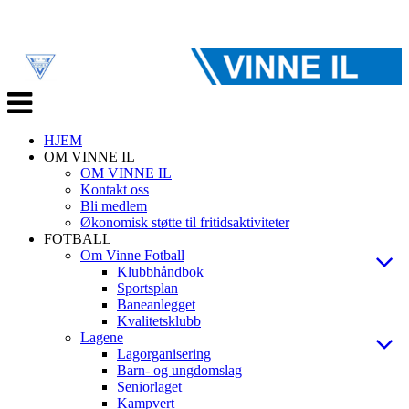
Veksle
navigasjon
HJEM
OM VINNE IL
OM VINNE IL
Kontakt oss
Bli medlem
Økonomisk støtte til fritidsaktiviteter
FOTBALL
Om Vinne Fotball
Klubbhåndbok
Sportsplan
Baneanlegget
Kvalitetsklubb
Lagene
Lagorganisering
Barn- og ungdomslag
Seniorlaget
Kampvert