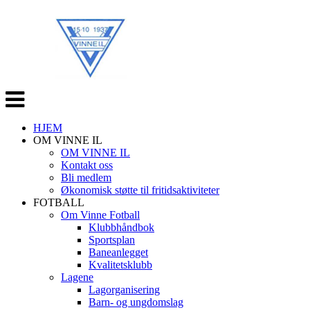
Veksle
navigasjon
HJEM
OM VINNE IL
OM VINNE IL
Kontakt oss
Bli medlem
Økonomisk støtte til fritidsaktiviteter
FOTBALL
Om Vinne Fotball
Klubbhåndbok
Sportsplan
Baneanlegget
Kvalitetsklubb
Lagene
Lagorganisering
Barn- og ungdomslag