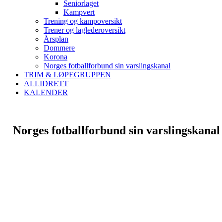
Seniorlaget
Kampvert
Trening og kampoversikt
Trener og laglederoversikt
Årsplan
Dommere
Korona
Norges fotballforbund sin varslingskanal
TRIM & LØPEGRUPPEN
ALLIDRETT
KALENDER
Norges fotballforbund sin varslingskana