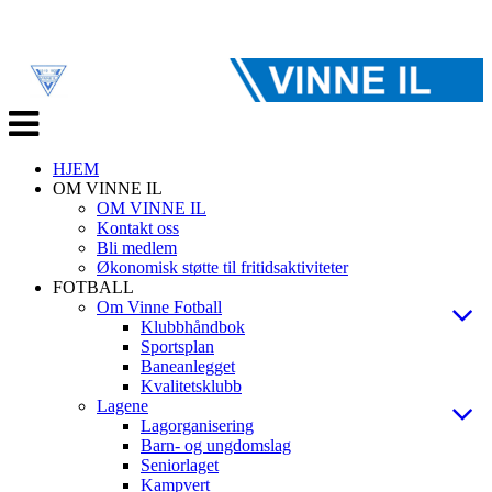
Veksle
navigasjon
HJEM
OM VINNE IL
OM VINNE IL
Kontakt oss
Bli medlem
Økonomisk støtte til fritidsaktiviteter
FOTBALL
Om Vinne Fotball
Klubbhåndbok
Sportsplan
Baneanlegget
Kvalitetsklubb
Lagene
Lagorganisering
Barn- og ungdomslag
Seniorlaget
Kampvert