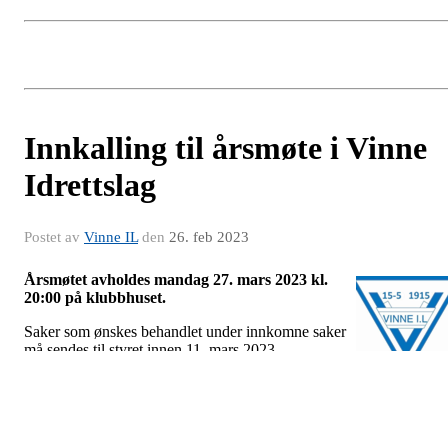
Innkalling til årsmøte i Vinne
Idrettslag
Postet av
Vinne IL
den
26. feb 2023
Årsmøtet avholdes mandag 27. mars 2023 kl.
20:00 på klubbhuset.
Saker som ønskes behandlet under innkomne saker
må sendes til styret innen 11. mars 2023.
Fullstendige sakspapirer legges ut på nettsidene
senest en uke før årsmøtet.
For å ha stemmerett og kunne velges til verv må man ha vært
medlem av Vinne IL i minst én måned, fylle minst 15 år i det