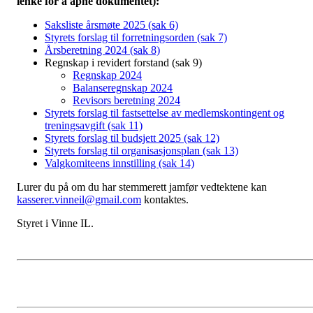
lenke for å åpne dokumentet):
Saksliste årsmøte 2025 (sak 6)
Styrets forslag til forretningsorden (sak 7)
Årsberetning 2024 (sak 8)
Regnskap i revidert forstand (sak 9)
Regnskap 2024
Balanseregnskap 2024
Revisors beretning 2024
Styrets forslag til fastsettelse av medlemskontingent og
treningsavgift (sak 11)
Styrets forslag til budsjett 2025 (sak 12)
Styrets forslag til organisasjonsplan (sak 13)
Valgkomiteens innstilling (sak 14)
Lurer du på om du har stemmerett jamfør vedtektene kan
kasserer.vinneil@gmail.com
kontaktes.
Styret i Vinne IL.