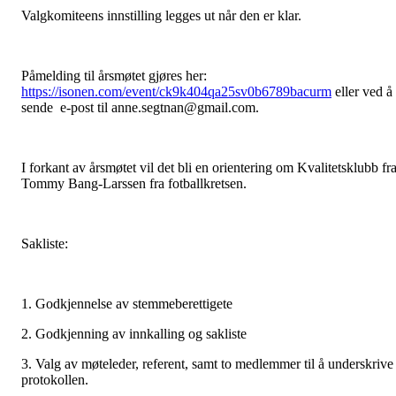
Valgkomiteens innstilling legges ut når den er klar.
Påmelding til årsmøtet gjøres her:
https://isonen.com/event/ck9k404qa25sv0b6789bacurm
eller ved å
sende e-post til anne.segtnan@gmail.com.
I forkant av årsmøtet vil det bli en orientering om Kvalitetsklubb fr
Tommy Bang-Larssen fra fotballkretsen.
Sakliste:
1. Godkjennelse av stemmeberettigete
2. Godkjenning av innkalling og sakliste
3. Valg av møteleder, referent, samt to medlemmer til å underskrive
protokollen.