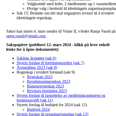
Valgkomité med leder, 2 medlemmer og 1 varamedlem
Øvrige valg i henhold til idrettslagets organisasjonspla
Sak 15: Beslutte om det skal engasjeres revisor til å revidere
idrettslagets regnskap.
Saker kan innen 4. mars sendes til Vinne IL v/leder Ranja Vassli på
ranja.vassli@gmail.com
.
Sakspapirer (publisert 12. mars 2024 - klikk på hver enkelt
lenke for å åpne dokumentet):
Sakliste årsmøtet (sak 6)
Styrets forslag til forretningsorden (sak 7)
Årsmelding 2023 (sak 8)
Regnskap i revidert forstand (sak 9)
Regnskap 2023
Resultatsammendrag 2023
Balanseregnskap 2023
Revisors beretning 2023
Styrets forslag til fastsettelse av medlemskontingent og
treningsavgift (sak 11)
Styrets forslag til budsjett for 2024 (sak 12)
Budsjett 2024
Styrets forslag til organisasjonsplan (sak 13)