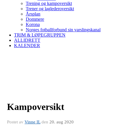
Trening og kampoversikt
Trener og laglederoversikt
Årsplan
Dommere
Korona
Norges fotballforbund sin varslingskanal
TRIM & LØPEGRUPPEN
ALLIDRETT
KALENDER
Kampoversikt
Postet av
Vinne IL
den
20. aug 2020