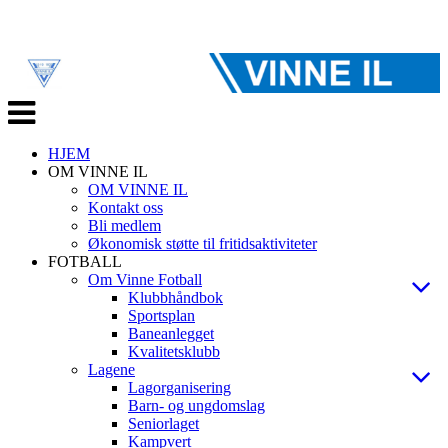
Veksle
navigasjon
HJEM
OM VINNE IL
OM VINNE IL
Kontakt oss
Bli medlem
Økonomisk støtte til fritidsaktiviteter
FOTBALL
Om Vinne Fotball
Klubbhåndbok
Sportsplan
Baneanlegget
Kvalitetsklubb
Lagene
Lagorganisering
Barn- og ungdomslag
Seniorlaget
Kampvert