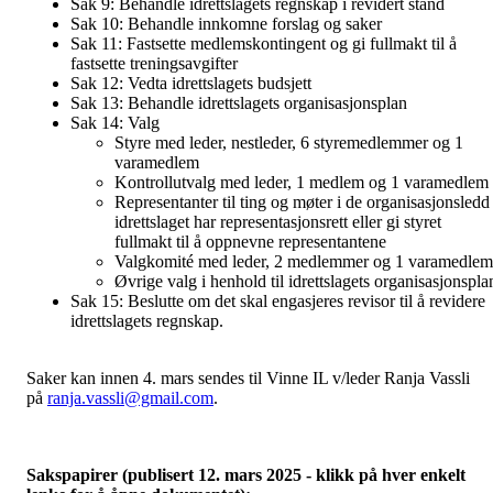
Sak 9: Behandle idrettslagets regnskap i revidert stand
Sak 10: Behandle innkomne forslag og saker
Sak 11: Fastsette medlemskontingent og gi fullmakt til å
fastsette treningsavgifter
Sak 12: Vedta idrettslagets budsjett
Sak 13: Behandle idrettslagets organisasjonsplan
Sak 14: Valg
Styre med leder, nestleder, 6 styremedlemmer og 1
varamedlem
Kontrollutvalg med leder, 1 medlem og 1 varamedlem
Representanter til ting og møter i de organisasjonsledd
idrettslaget har representasjonsrett eller gi styret
fullmakt til å oppnevne representantene
Valgkomité med leder, 2 medlemmer og 1 varamedlem
Øvrige valg i henhold til idrettslagets organisasjonspla
Sak 15: Beslutte om det skal engasjeres revisor til å revidere
idrettslagets regnskap.
Saker kan innen 4. mars sendes til Vinne IL v/leder Ranja Vassli
på
ranja.vassli@gmail.com
.
Sakspapirer (publisert 12. mars 2025 - klikk på hver enkelt