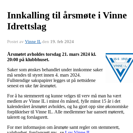
Innkalling til årsmøte i Vinne
Idrettslag
Postet av
Vinne IL
den
19. feb 2024
Årsmøtet avholdes torsdag 21. mars 2024 kl.
20:00 på klubbhuset.
Saker som ønskes behandlet under innkomne saker
må sendes til styret innen 4. mars 2024.
Fullstendige sakspapirer legges ut på nettsidene
senest en uke før årsmøtet.
For å ha stemmerett og kunne velges til verv må man ha vært
medlem av Vinne IL i minst én måned, fylle minst 15 år i det
kalenderåret årsmøtet avholdes, og ha gjort opp sine økonomiske
forpliktelser til Vinne IL. Alle medlemmer har uansett møterett,
talerett og forslagsrett.
For mer informasjon om årsmøte samt regler om stemmerett,
valgbarhet, forslagsrett mv., se
Lov Vinne IL
.