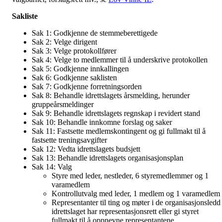
Sakliste
Sak 1: Godkjenne de stemmeberettigede
Sak 2: Velge dirigent
Sak 3: Velge protokollfører
Sak 4: Velge to medlemmer til å underskrive protokollen
Sak 5: Godkjenne innkallingen
Sak 6: Godkjenne saklisten
Sak 7: Godkjenne forretningsorden
Sak 8: Behandle idrettslagets årsmelding, herunder
gruppeårsmeldinger
Sak 9: Behandle idrettslagets regnskap i revidert stand
Sak 10: Behandle innkomne forslag og saker
Sak 11: Fastsette medlemskontingent og gi fullmakt til å
fastsette treningsavgifter
Sak 12: Vedta idrettslagets budsjett
Sak 13: Behandle idrettslagets organisasjonsplan
Sak 14: Valg
Styre med leder, nestleder, 6 styremedlemmer og 1
varamedlem
Kontrollutvalg med leder, 1 medlem og 1 varamedlem
Representanter til ting og møter i de organisasjonsledd
idrettslaget har representasjonsrett eller gi styret
fullmakt til å oppnevne representantene