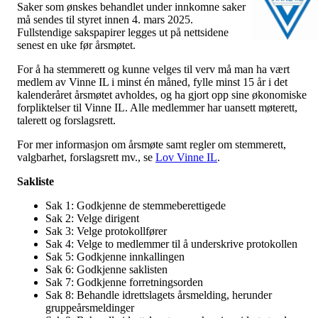
Saker som ønskes behandlet under innkomne saker
må sendes til styret innen 4. mars 2025.
Fullstendige sakspapirer legges ut på nettsidene
senest en uke før årsmøtet.
For å ha stemmerett og kunne velges til verv må man ha vært
medlem av Vinne IL i minst én måned, fylle minst 15 år i det
kalenderåret årsmøtet avholdes, og ha gjort opp sine økonomiske
forpliktelser til Vinne IL. Alle medlemmer har uansett møterett,
talerett og forslagsrett.
For mer informasjon om årsmøte samt regler om stemmerett,
valgbarhet, forslagsrett mv., se
Lov Vinne IL
.
Sakliste
Sak 1: Godkjenne de stemmeberettigede
Sak 2: Velge dirigent
Sak 3: Velge protokollfører
Sak 4: Velge to medlemmer til å underskrive protokollen
Sak 5: Godkjenne innkallingen
Sak 6: Godkjenne saklisten
Sak 7: Godkjenne forretningsorden
Sak 8: Behandle idrettslagets årsmelding, herunder
gruppeårsmeldinger