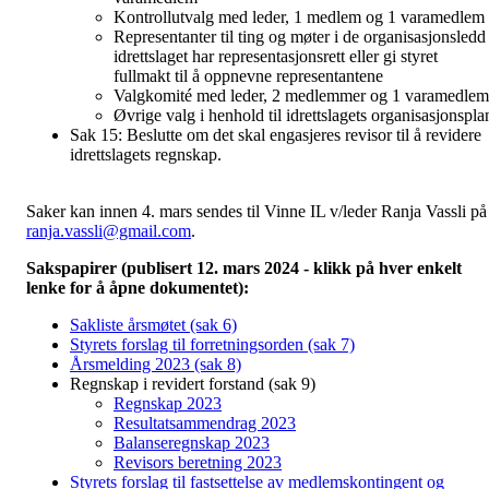
Kontrollutvalg med leder, 1 medlem og 1 varamedlem
Representanter til ting og møter i de organisasjonsledd
idrettslaget har representasjonsrett eller gi styret
fullmakt til å oppnevne representantene
Valgkomité med leder, 2 medlemmer og 1 varamedlem
Øvrige valg i henhold til idrettslagets organisasjonspla
Sak 15: Beslutte om det skal engasjeres revisor til å revidere
idrettslagets regnskap.
Saker kan innen 4. mars sendes til Vinne IL v/leder Ranja Vassli på
ranja.vassli@gmail.com
.
Sakspapirer (publisert 12. mars 2024 - klikk på hver enkelt
lenke for å åpne dokumentet):
Sakliste årsmøtet (sak 6)
Styrets forslag til forretningsorden (sak 7)
Årsmelding 2023 (sak 8)
Regnskap i revidert forstand (sak 9)
Regnskap 2023
Resultatsammendrag 2023
Balanseregnskap 2023
Revisors beretning 2023
Styrets forslag til fastsettelse av medlemskontingent og