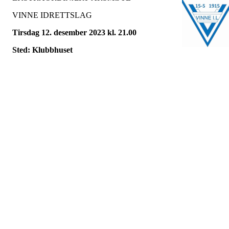
VINNE IDRETTSLAG
Tirsdag 12. desember 2023 kl. 21.00
Sted: Klubbhuset
Sakliste:
1. Godkjennelse av stemmeberettigete
2. Godkjenning av innkalling og sakliste
3. Valg av møteleder, referent, samt to medlemmer til å
underskrive protokollen.
4. Valg
Valgkomiteens innstilling legges ut i forkant av møtet.
Vinne 26. november 2023