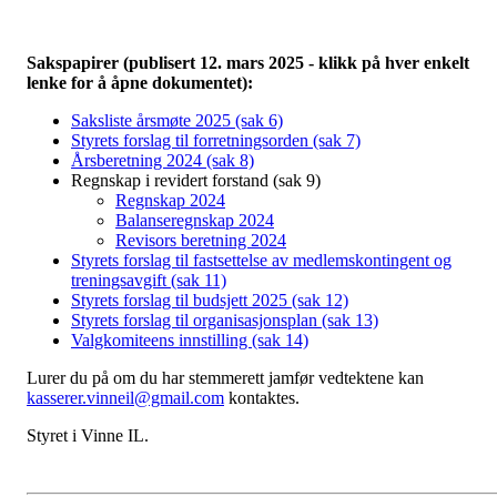
Sakspapirer (publisert 12. mars 2025 - klikk på hver enkelt
lenke for å åpne dokumentet):
Saksliste årsmøte 2025 (sak 6)
Styrets forslag til forretningsorden (sak 7)
Årsberetning 2024 (sak 8)
Regnskap i revidert forstand (sak 9)
Regnskap 2024
Balanseregnskap 2024
Revisors beretning 2024
Styrets forslag til fastsettelse av medlemskontingent og
treningsavgift (sak 11)
Styrets forslag til budsjett 2025 (sak 12)
Styrets forslag til organisasjonsplan (sak 13)
Valgkomiteens innstilling (sak 14)
Lurer du på om du har stemmerett jamfør vedtektene kan
kasserer.vinneil@gmail.com
kontaktes.
Styret i Vinne IL.