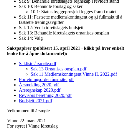
Sak 9: Behandle idrettslagets regnskap i revidert stand
Sak 10: Behandle forslag og saker
10.1: Status byggeprosjekt legges fram i møtet
Sak 11: Fastsette medlemskontingent og gi fullmakt til å
fastsette treningsavgifter.
Sak 12: Vedta idrettslagets budsjett
Sak 13: Behandle idrettslagets organisasjonsplan
Sak 14: Valg
Sakspapirer (publisert 15. april 2021 - klikk på hver enkelt
lenke for å åpne dokumentet):
Sakliste årsmøte.pdf
Sak 13 Organisasjonsplan.pdf
Sak 11 Medlemskontingent Vinne IL 2022.pdf
Forretningsorden årsmøte.pdf
Årsmelding 2020.pdf
Årsregnskap 2020.pdf
Revisors beretning 2020.pdf
Budsjett 2021.pdf
Velkommen til årsmøte
Vinne 22. mars 2021
For styret i Vinne Idrettslag