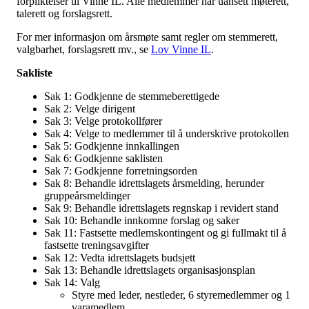
forpliktelser til Vinne IL. Alle medlemmer har uansett møterett,
talerett og forslagsrett.
For mer informasjon om årsmøte samt regler om stemmerett,
valgbarhet, forslagsrett mv., se
Lov Vinne IL
.
Sakliste
Sak 1: Godkjenne de stemmeberettigede
Sak 2: Velge dirigent
Sak 3: Velge protokollfører
Sak 4: Velge to medlemmer til å underskrive protokollen
Sak 5: Godkjenne innkallingen
Sak 6: Godkjenne saklisten
Sak 7: Godkjenne forretningsorden
Sak 8: Behandle idrettslagets årsmelding, herunder
gruppeårsmeldinger
Sak 9: Behandle idrettslagets regnskap i revidert stand
Sak 10: Behandle innkomne forslag og saker
Sak 11: Fastsette medlemskontingent og gi fullmakt til å
fastsette treningsavgifter
Sak 12: Vedta idrettslagets budsjett
Sak 13: Behandle idrettslagets organisasjonsplan
Sak 14: Valg
Styre med leder, nestleder, 6 styremedlemmer og 1
varamedlem