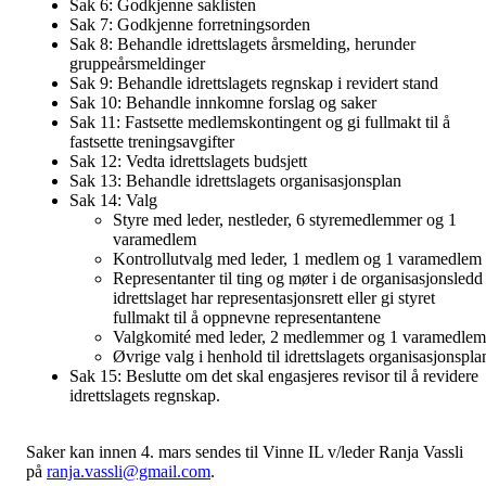
Sak 6: Godkjenne saklisten
Sak 7: Godkjenne forretningsorden
Sak 8: Behandle idrettslagets årsmelding, herunder
gruppeårsmeldinger
Sak 9: Behandle idrettslagets regnskap i revidert stand
Sak 10: Behandle innkomne forslag og saker
Sak 11: Fastsette medlemskontingent og gi fullmakt til å
fastsette treningsavgifter
Sak 12: Vedta idrettslagets budsjett
Sak 13: Behandle idrettslagets organisasjonsplan
Sak 14: Valg
Styre med leder, nestleder, 6 styremedlemmer og 1
varamedlem
Kontrollutvalg med leder, 1 medlem og 1 varamedlem
Representanter til ting og møter i de organisasjonsledd
idrettslaget har representasjonsrett eller gi styret
fullmakt til å oppnevne representantene
Valgkomité med leder, 2 medlemmer og 1 varamedlem
Øvrige valg i henhold til idrettslagets organisasjonspla
Sak 15: Beslutte om det skal engasjeres revisor til å revidere
idrettslagets regnskap.
Saker kan innen 4. mars sendes til Vinne IL v/leder Ranja Vassli
på
ranja.vassli@gmail.com
.