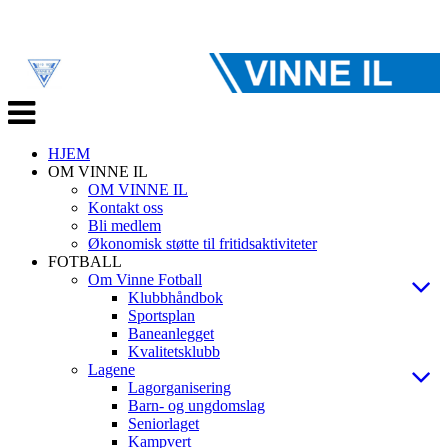
Veksle
navigasjon
HJEM
OM VINNE IL
OM VINNE IL
Kontakt oss
Bli medlem
Økonomisk støtte til fritidsaktiviteter
FOTBALL
Om Vinne Fotball
Klubbhåndbok
Sportsplan
Baneanlegget
Kvalitetsklubb
Lagene
Lagorganisering
Barn- og ungdomslag
Seniorlaget
Kampvert