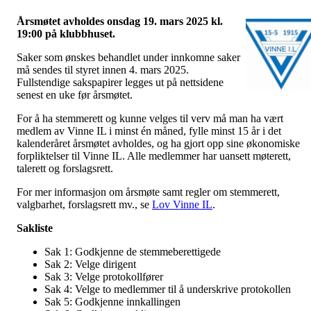
Årsmøtet avholdes onsdag 19. mars 2025 kl.
19:00 på klubbhuset.
Saker som ønskes behandlet under innkomne saker
må sendes til styret innen 4. mars 2025.
Fullstendige sakspapirer legges ut på nettsidene
senest en uke før årsmøtet.
For å ha stemmerett og kunne velges til verv må man ha vært
medlem av Vinne IL i minst én måned, fylle minst 15 år i det
kalenderåret årsmøtet avholdes, og ha gjort opp sine økonomiske
forpliktelser til Vinne IL. Alle medlemmer har uansett møterett,
talerett og forslagsrett.
For mer informasjon om årsmøte samt regler om stemmerett,
valgbarhet, forslagsrett mv., se
Lov Vinne IL
.
Sakliste
Sak 1: Godkjenne de stemmeberettigede
Sak 2: Velge dirigent
Sak 3: Velge protokollfører
Sak 4: Velge to medlemmer til å underskrive protokollen
Sak 5: Godkjenne innkallingen