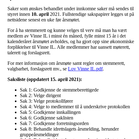
Saker som ønskes behandlet under innkomne saker må sendes til
styret innen
10. april
2021. Fullstendige sakspapirer legges ut på
nettsidene senest en uke før årsmøtet.
For å ha stemmerett og kunne velges til verv må man ha vært
medlem av Vinne IL i minst én måned, fylle minst 15 år i det
kalenderåret årsmøtet avholdes, og ha gjort opp sine økonomiske
forpliktelser til Vinne IL. Alle medlemmer har uansett møterett,
talerett og forslagsrett.
For mer informasjon om årsmøte samt regler om stemmerett,
valgbarhet, forslagsrett mv., se
Lov Vinne IL.pdf
.
Saksliste (oppdatert 15. april 2021):
Sak 1: Godkjenne de stemmeberettigede
Sak 2: Velge dirigent
Sak 3: Velge protokollfører
Sak 4: Velge to medlemmer til å underskrive protokollen
Sak 5: Godkjenne innkallingen
Sak 6: Godkjenne saklisten
Sak 7: Godkjenne forretningsorden
Sak 8: Behandle idrettslagets årsmelding, herunder
gruppeårsmeldinger