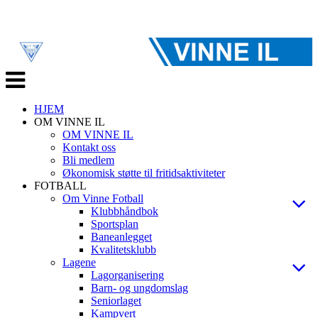
Veksle
navigasjon
HJEM
OM VINNE IL
OM VINNE IL
Kontakt oss
Bli medlem
Økonomisk støtte til fritidsaktiviteter
FOTBALL
Om Vinne Fotball
Klubbhåndbok
Sportsplan
Baneanlegget
Kvalitetsklubb
Lagene
Lagorganisering
Barn- og ungdomslag
Seniorlaget
Kampvert