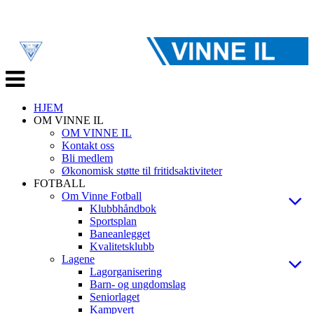
Veksle
navigasjon
HJEM
OM VINNE IL
OM VINNE IL
Kontakt oss
Bli medlem
Økonomisk støtte til fritidsaktiviteter
FOTBALL
Om Vinne Fotball
Klubbhåndbok
Sportsplan
Baneanlegget
Kvalitetsklubb
Lagene
Lagorganisering
Barn- og ungdomslag
Seniorlaget
Kampvert