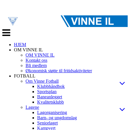
Veksle
navigasjon
HJEM
OM VINNE IL
OM VINNE IL
Kontakt oss
Bli medlem
Økonomisk støtte til fritidsaktiviteter
FOTBALL
Om Vinne Fotball
Klubbhåndbok
Sportsplan
Baneanlegget
Kvalitetsklubb
Lagene
Lagorganisering
Barn- og ungdomslag
Seniorlaget
Kampvert