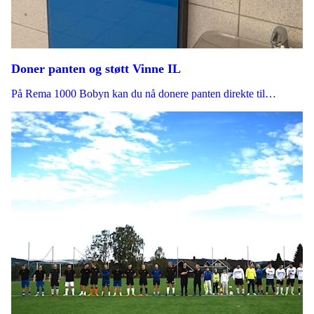
Doner panten og støtt Vinne IL
På Rema 1000 Bobyn kan du nå donere panten direkte til…