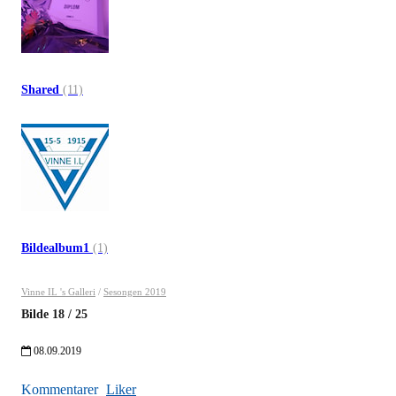
Shared
(11)
Bildealbum1
(1)
Vinne IL 's Galleri
/
Sesongen 2019
Bilde
18
/
25
08.09.2019
Kommentarer
Liker