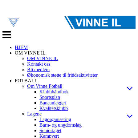
Veksle
navigasjon
HJEM
OM VINNE IL
OM VINNE IL
Kontakt oss
Bli medlem
Økonomisk støtte til fritidsaktiviteter
FOTBALL
Om Vinne Fotball
Klubbhåndbok
Sportsplan
Baneanlegget
Kvalitetsklubb
Lagene
Lagorganisering
Barn- og ungdomslag
Seniorlaget
Kampvert