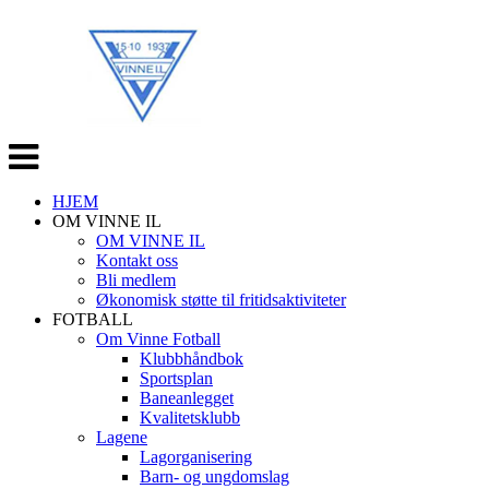
Veksle
navigasjon
HJEM
OM VINNE IL
OM VINNE IL
Kontakt oss
Bli medlem
Økonomisk støtte til fritidsaktiviteter
FOTBALL
Om Vinne Fotball
Klubbhåndbok
Sportsplan
Baneanlegget
Kvalitetsklubb
Lagene
Lagorganisering
Barn- og ungdomslag