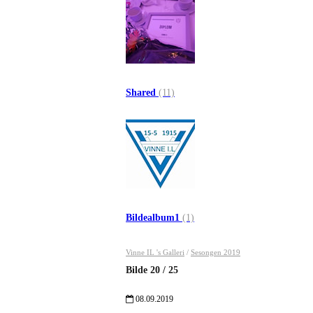
Shared
(11)
Bildealbum1
(1)
Vinne IL 's Galleri
/
Sesongen 2019
Bilde
20
/
25
08.09.2019